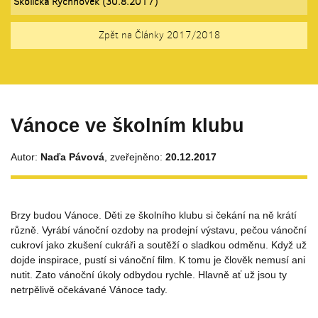
Školička Rychnovek (30.8.2017)
Zpět na Články 2017/2018
Vánoce ve školním klubu
Autor:
Naďa Pávová
, zveřejněno:
20.12.2017
Brzy budou Vánoce. Děti ze školního klubu si čekání na ně krátí
různě. Vyrábí vánoční ozdoby na prodejní výstavu, pečou vánoční
cukroví jako zkušení cukráři a soutěží o sladkou odměnu. Když už
dojde inspirace, pustí si vánoční film. K tomu je člověk nemusí ani
nutit. Zato vánoční úkoly odbydou rychle. Hlavně ať už jsou ty
netrpělivě očekávané Vánoce tady.