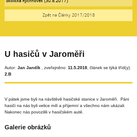
Školička Rychnovek (30.8.2017)
Zpět na Články 2017/2018
U hasičů v Jaroměři
Autor:
Jan Jandík
, zveřejněno:
11.5.2018
, článek se týká tříd(y):
2.B
V pátek jsme byli na návštěvě hasičské stanice v Jaroměři. Páni
hasiči na nás byli velice milí a příjemní a všechno nám ukázali.
Nakonec nás povozilili v hasičském autě.
Galerie obrázků