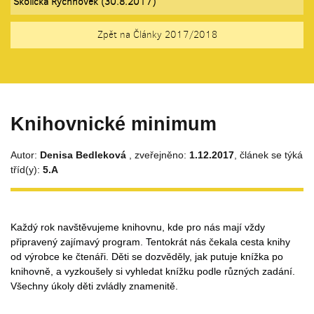
Školička Rychnovek (30.8.2017)
Zpět na Články 2017/2018
Knihovnické minimum
Autor:
Denisa Bedleková
, zveřejněno:
1.12.2017
, článek se týká
tříd(y):
5.A
Každý rok navštěvujeme knihovnu, kde pro nás mají vždy
připravený zajímavý program. Tentokrát nás čekala cesta knihy
od výrobce ke čtenáři. Děti se dozvěděly, jak putuje knížka po
knihovně, a vyzkoušely si vyhledat knížku podle různých zadání.
Všechny úkoly děti zvládly znamenitě.