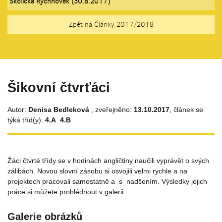
Školička Rychnovek (30.8.2017)
Zpět na Články 2017/2018
Šikovní čtvrťáci
Autor:
Denisa Bedleková
, zveřejněno:
13.10.2017
, článek se
týká tříd(y):
4.A
4.B
Žáci čtvrté třídy se v hodinách angličtiny naučili vyprávět o svých
zálibách. Novou slovní zásobu si osvojili velmi rychle a na
projektech pracovali samostatně a
s nadšením. Výsledky jejich
práce si můžete prohlédnout v galerii.
Galerie obrázků