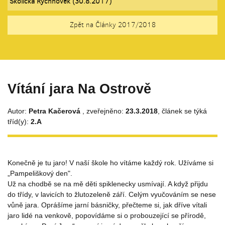
Školička Rychnovek (30.8.2017)
Zpět na Články 2017/2018
Vítání jara Na Ostrově
Autor:
Petra Kačerová
, zveřejněno:
23.3.2018
, článek se týká
tříd(y):
2.A
Konečně je tu jaro! V naší škole ho vítáme každý rok. Užíváme si
„Pampeliškový den".
Už na chodbě se na mě děti spiklenecky usmívají. A když přijdu
do třídy, v lavicích to žlutozeleně září. Celým vyučováním se nese
vůně jara. Oprášíme jarní básničky, přečteme si, jak dříve vítali
jaro lidé na venkově, popovídáme si o probouzející se přírodě,