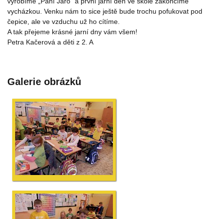
vyrobíme „Paní Jaro“ a první jarní den ve škole zakončíme
vycházkou. Venku nám to sice ještě bude trochu pofukovat pod
čepice, ale ve vzduchu už ho cítíme.
A tak přejeme krásné jarní dny vám všem!
Petra Kačerová a děti z 2. A
Galerie obrázků