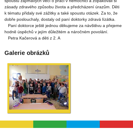
spoustu zajímavých věcí o práci v nemocnici a zopakovali si
zásady zdravého způsobu života a předcházení úrazům. Děti
k tématu přidaly své zážitky a také spoustu otázek. Za to, že
dobře poslouchaly, dostaly od paní doktorky zdravá lízátka.
Paní doktorce ještě jednou děkujeme za návštěvu a přejeme
hodně úspěchů v jejím důležitém a náročném povolání.
Petra Kačerová a děti z 2. A
Galerie obrázků