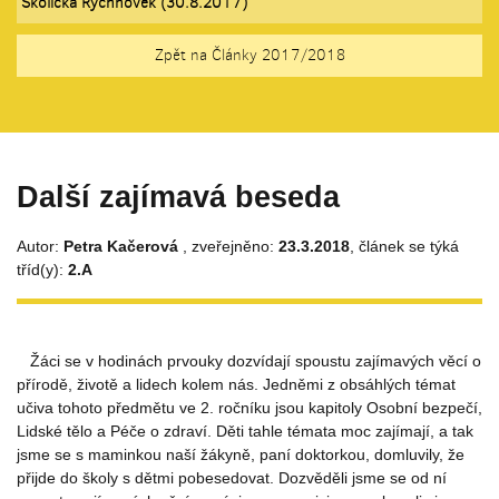
Školička Rychnovek (30.8.2017)
Zpět na Články 2017/2018
Další zajímavá beseda
Autor:
Petra Kačerová
, zveřejněno:
23.3.2018
, článek se týká
tříd(y):
2.A
Žáci se v hodinách prvouky dozvídají spoustu zajímavých věcí o
přírodě, životě a lidech kolem nás. Jedněmi z obsáhlých témat
učiva tohoto předmětu ve 2. ročníku jsou kapitoly Osobní bezpečí,
Lidské tělo a Péče o zdraví. Děti tahle témata moc zajímají, a tak
jsme se s maminkou naší žákyně, paní doktorkou, domluvily, že
přijde do školy s dětmi pobesedovat. Dozvěděli jsme se od ní