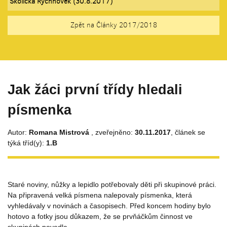
Školička Rychnovek (30.8.2017)
Zpět na Články 2017/2018
Jak žáci první třídy hledali
písmenka
Autor:
Romana Mistrová
, zveřejněno:
30.11.2017
, článek se
týká tříd(y):
1.B
Staré noviny, nůžky a lepidlo potřebovaly děti při skupinové práci.
Na připravená velká písmena nalepovaly písmenka, která
vyhledávaly v novinách a časopisech. Před koncem hodiny bylo
hotovo a fotky jsou důkazem, že se prvňáčkům činnost ve
skupinách povedla.