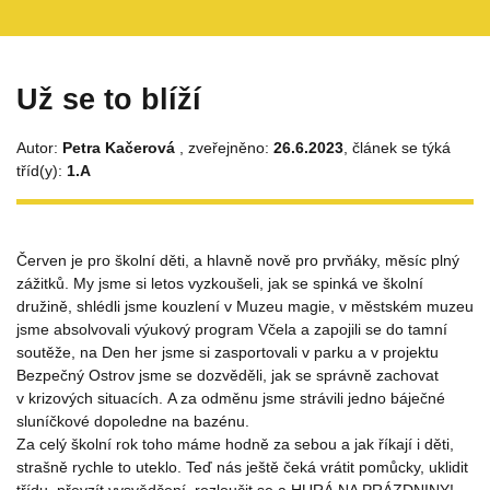
Už se to blíží
Autor:
Petra Kačerová
, zveřejněno:
26.6.2023
, článek se týká
tříd(y):
1.A
Červen je pro školní děti, a hlavně nově pro prvňáky, měsíc plný
zážitků. My jsme si letos vyzkoušeli, jak se spinká ve školní
družině, shlédli jsme kouzlení v Muzeu magie, v městském muzeu
jsme absolvovali výukový program Včela a zapojili se do tamní
soutěže, na Den her jsme si zasportovali v parku a v projektu
Bezpečný Ostrov jsme se dozvěděli, jak se správně zachovat
v krizových situacích. A za odměnu jsme strávili jedno báječné
sluníčkové dopoledne na bazénu.
Za celý školní rok toho máme hodně za sebou a jak říkají i děti,
strašně rychle to uteklo. Teď nás ještě čeká vrátit pomůcky, uklidit
třídu, převzít vysvědčení, rozloučit se a HURÁ NA PRÁZDNINY!