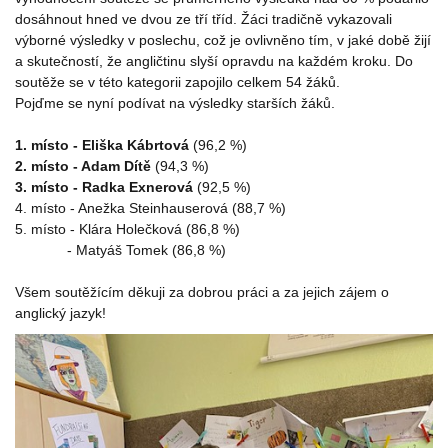
dosáhnout hned ve dvou ze tří tříd. Žáci tradičně vykazovali
výborné výsledky v poslechu, což je ovlivněno tím, v jaké době žijí
a skutečností, že angličtinu slyší opravdu na každém kroku. Do
soutěže se v této kategorii zapojilo celkem 54 žáků.
Pojďme se nyní podívat na výsledky starších žáků.
1. místo - Eliška Kábrtová
(96,2 %)
2. místo - Adam Dítě
(94,3 %)
3. místo - Radka Exnerová
(92,5 %)
4. místo - Anežka Steinhauserová (88,7 %)
5. místo - Klára Holečková (86,8 %)
- Matyáš Tomek (86,8 %)
Všem soutěžícím děkuji za dobrou práci a za jejich zájem o
anglický jazyk!