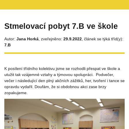
Stmelovací pobyt 7.B ve škole
Autor:
Jana Horká
, zveřejněno:
29.9.2022
, článek se týká tříd(y):
7.B
K posílení třídního kolektivu jsme se rozhodli přespat ve škole a
utužit tak vzájemné vztahy a týmovou spolupráci. Podvečer,
večer i následující den plný akčních zážitků, her, tvoření i tance se
opravdu vydařil. Doufám, že si obdobnou akci zase brzy
zopakujeme.