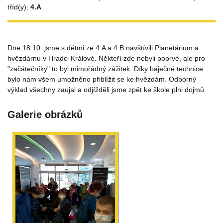
tříd(y):
4.A
Dne 18.10. jsme s dětmi ze 4.A a 4.B navštívili Planetárium a
hvězdárnu v Hradci Králové. Někteří zde nebyli poprvé, ale pro
"začátečníky" to byl mimořádný zážitek. Díky báječné technice
bylo nám všem umožněno přiblížit se ke hvězdám. Odborný
výklad všechny zaujal a odjížděli jsme zpět ke škole plni dojmů.
Galerie obrázků