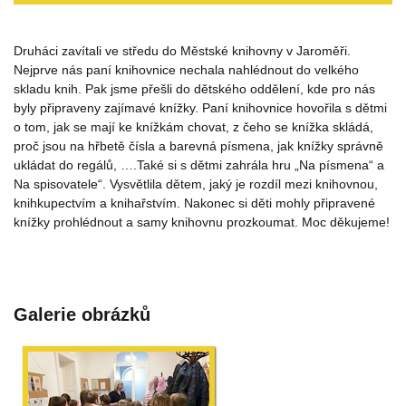
Druháci zavítali ve středu do Městské knihovny v Jaroměři.
Nejprve nás paní knihovnice nechala nahlédnout do velkého
skladu knih. Pak jsme přešli do dětského oddělení, kde pro nás
byly připraveny zajímavé knížky. Paní knihovnice hovořila s dětmi
o tom, jak se mají ke knížkám chovat, z čeho se knížka skládá,
proč jsou na hřbetě čísla a barevná písmena, jak knížky správně
ukládat do regálů, ….Také si s dětmi zahrála hru „Na písmena“ a
Na spisovatele“. Vysvětlila dětem, jaký je rozdíl mezi knihovnou,
knihkupectvím a knihařstvím. Nakonec si děti mohly připravené
knížky prohlédnout a samy knihovnu prozkoumat. Moc děkujeme!
Galerie obrázků