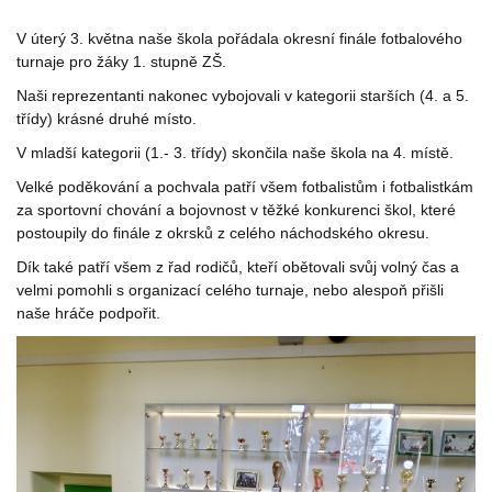
V úterý 3. května naše škola pořádala okresní finále fotbalového
turnaje pro žáky 1. stupně ZŠ.
Naši reprezentanti nakonec vybojovali v kategorii starších (4. a 5.
třídy) krásné druhé místo.
V mladší kategorii (1.- 3. třídy) skončila naše škola na 4. místě.
Velké poděkování a pochvala patří všem fotbalistům i fotbalistkám
za sportovní chování a bojovnost v těžké konkurenci škol, které
postoupily do finále z okrsků z celého náchodského okresu.
Dík také patří všem z řad rodičů, kteří obětovali svůj volný čas a
velmi pomohli s organizací celého turnaje, nebo alespoň přišli
naše hráče podpořit.