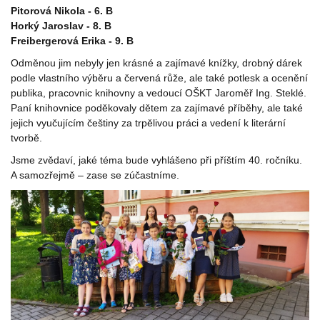
Pitorová Nikola - 6. B
Horký Jaroslav - 8. B
Freibergerová Erika - 9. B
Odměnou jim nebyly jen krásné a zajímavé knížky, drobný dárek
podle vlastního výběru a červená růže, ale také potlesk a ocenění
publika, pracovnic knihovny a vedoucí OŠKT Jaroměř Ing. Steklé.
Paní knihovnice poděkovaly dětem za zajímavé příběhy, ale také
jejich vyučujícím češtiny za trpělivou práci a vedení k literární
tvorbě.
Jsme zvědaví, jaké téma bude vyhlášeno při příštím 40. ročníku.
A samozřejmě – zase se zúčastníme.