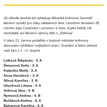
Již několik desítek let vyhlašuje Městská knihovna Jaroměř
literární soutěž pro žáky základních škol. Letošním tématem 39.
ročníku bylo
Cestování v prostoru a čase
. A jako každý rok
nechyběly ani literární výtvory dětí z „Ostrova“.
V úterý 21. června proběhlo v budově městské knihovny
slavnostní vyhlášení nejlepších prací. Ocenění si letos odnesli
naši žáci z 1. i 2. stupně:
Lelková Štěpánka - 3. A
Šimonová Sofie - 3. A
Kalandra Matěj - 3. A
Anna Havrdová – 3. A
Sílová Karolína - 3. B
Ulrychová Liliana - 4. A
Voltrová Sára - 4. B
Nymsová Andrea - 4. B
Bečáková Andrea - 6. A
Balcarová Karolína - 6. A