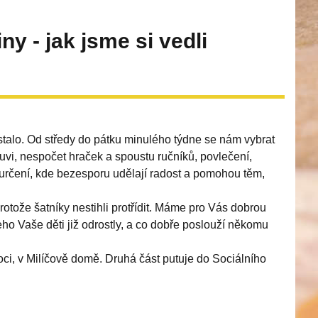
ny - jak jsme si vedli
stalo. Od středy do pátku minulého týdne se nám vybrat
buvi, nespočet hraček a spoustu ručníků, povlečení,
o určení, kde bezesporu udělají radost a pomohou těm,
rotože šatníky nestihli protřídit. Máme pro Vás dobrou
eho Vaše děti již odrostly, a co dobře poslouží někomu
moci, v Milíčově domě. Druhá část putuje do Sociálního