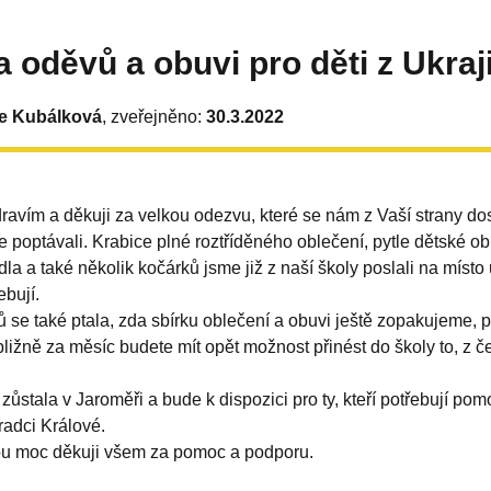
a oděvů a obuvi pro děti z Ukraji
e Kubálková
, zveřejněno:
30.3.2022
avím a děkuji za velkou odezvu, které se nám z Vaší strany do
e poptávali. Krabice plné roztříděného oblečení, pytle dětské o
dla a také několik kočárků jsme již z naší školy poslali na míst
ebují.
 se také ptala, zda sbírku oblečení a obuvi ještě zopakujeme, p
bližně za měsíc budete mít opět možnost přinést do školy to, z č
 zůstala v Jaroměři a bude k dispozici pro ty, kteří potřebují po
radci Králové.
ou moc děkuji všem za pomoc a podporu.