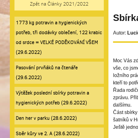
Zpět na Články 2021/2022
Sbírk
1773 kg potravin a hygienických
potřeb, tři dodávky oblečení, 122 krabic
Autor:
Luci
od srdce = VELKÉ PODĚKOVÁNÍ VŠEM
(29.6.2022)
Moc Vás zdr
Pasování prvňáků na čtenáře
vše, co jsm
ložního prá
(29.6.2022)
kteří to potř
Řada rodičů
Výtěžek poslední sbírky potravin a
zprávu. Při
hygienických potřeb (29.6.2022)
dalšímu.
Část sbírky
Den her v parku (28.6.2022)
šatníků v H
Ještě jedn
Sběr kůry ve 2. A (28.6.2022)