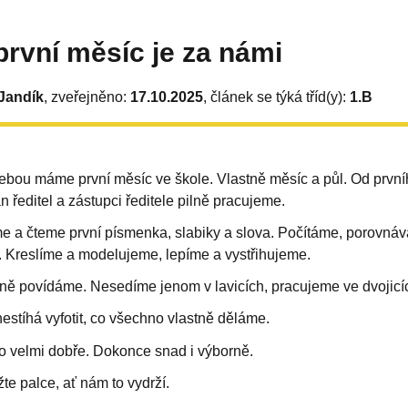
 první měsíc je za námi
Jandík
, zveřejněno:
17.10.2025
, článek se týká tříd(y):
1.B
ebou máme první měsíc ve škole. Vlastně měsíc a půl. Od prvníh
an ředitel a zástupci ředitele pilně pracujeme.
e a čteme první písmenka, slabiky a slova. Počítáme, porovná
. Kreslíme a modelujeme, lepíme a vystřihujeme.
ně povídáme. Nesedíme jenom v lavicích, pracujeme ve dvojicíc
nestíhá vyfotit, co všechno vlastně děláme.
o velmi dobře. Dokonce snad i výborně.
te palce, ať nám to vydrží.