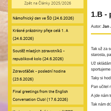
Zpět na Články 2025/2026
1.B -
Námořnický den ve ŠD (24.6.2026)
Autor:
Jan 
Krásné prázdniny přeje celá 1. A
(24.6.2026)
Tak už za s
Soutěž mladých zdravotníků -
starosta, p
republikové kolo (24.6.2026)
Už skládám
sportujeme
Zdravoťáček - poslední hodina
Taky si hod
(23.6.2026)
Pan učitel 
Final greetings from the English
A jde nám t
Conversation Club! (17.6.2026)
Tak nám drž