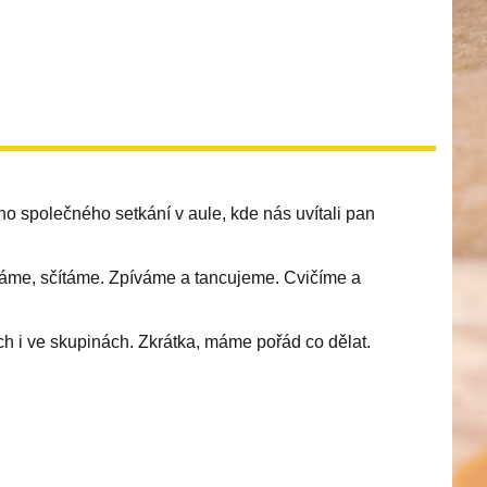
o společného setkání v aule, kde nás uvítali pan
váme, sčítáme. Zpíváme a tancujeme. Cvičíme a
h i ve skupinách. Zkrátka, máme pořád co dělat.