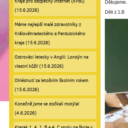
Kraje pro bezpečný internet (KPBI)
Děkujeme.
(15.6.2026)
Děti z 1.B
Máme nejlepší malé zdravotníky z
Královéhradeckého a Pardubického
kraje (15.6.2026)
Ostrováci letecky v Anglii: Londýn na
vlastní kůži! (15.6.2026)
Ohlédnutí za letošním školním rokem
(15.6.2026)
Konečně jsme se dočkali motýla!
(4.6.2026)
Kterak 1. A, 1. B a 4. C spolu na škole v