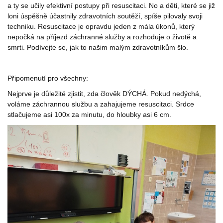
a ty se učily efektivní postupy při resuscitaci. No a děti, které se již
loni úspěšně účastnily zdravotních soutěží, spíše pilovaly svoji
techniku. Resuscitace je opravdu jeden z mála úkonů, který
nepočká na příjezd záchranné služby a rozhoduje o životě a
smrti. Podívejte se, jak to našim malým zdravotníkům šlo.
Připomenutí pro všechny:
Nejprve je důležité zjistit, zda člověk DÝCHÁ. Pokud nedýchá,
voláme záchrannou službu a zahajujeme resuscitaci. Srdce
stlačujeme asi 100x za minutu, do hloubky asi 6 cm.