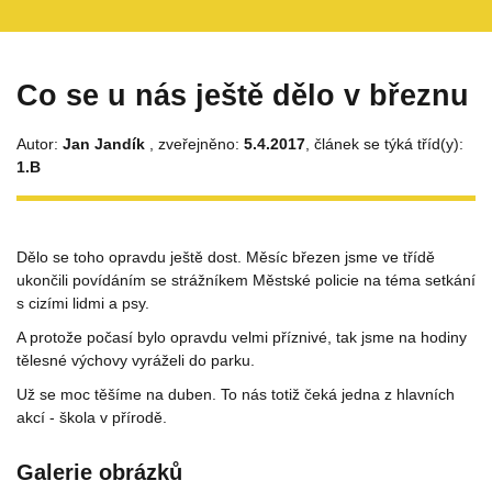
Co se u nás ještě dělo v březnu
Autor:
Jan Jandík
, zveřejněno:
5.4.2017
, článek se týká tříd(y):
1.B
Dělo se toho opravdu ještě dost. Měsíc březen jsme ve třídě
ukončili povídáním se strážníkem Městské policie na téma setkání
s cizími lidmi a psy.
A protože počasí bylo opravdu velmi příznivé, tak jsme na hodiny
tělesné výchovy vyráželi do parku.
Už se moc těšíme na duben. To nás totiž čeká jedna z hlavních
akcí - škola v přírodě.
Galerie obrázků