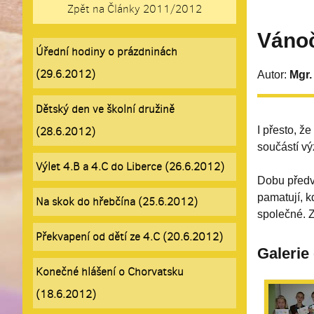
Zpět na Články 2011/2012
Vánoč
Úřední hodiny o prázdninách
(29.6.2012)
Autor:
Mgr.
Dětský den ve školní družině
I přesto, ž
(28.6.2012)
součástí vý
Výlet 4.B a 4.C do Liberce (26.6.2012)
Dobu předvá
pamatují, k
Na skok do hřebčína (25.6.2012)
společné. Z
Překvapení od dětí ze 4.C (20.6.2012)
Galerie
Konečné hlášení o Chorvatsku
(18.6.2012)