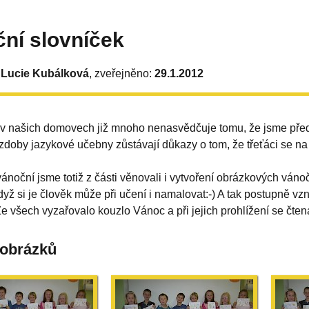
ní slovníček
 Lucie Kubálková
, zveřejněno:
29.1.2012
e v našich domovech již mnoho nenasvědčuje tomu, že jsme před 
zdoby jazykové učebny zůstávají důkazy o tom, že třeťáci se na 
noční jsme totiž z části věnovali i vytvoření obrázkových vánoč
dyž si je člověk může při učení i namalovat:-) A tak postupně vz
e všech vyzařovalo kouzlo Vánoc a při jejich prohlížení se čten
 obrázků