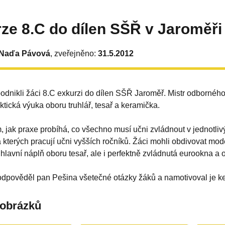
ze 8.C do dílen SŠŘ v Jaroměři
 Naďa Pávová
, zveřejněno:
31.5.2012
odnikli žáci 8.C exkurzi do dílen SŠŘ Jaroměř. Mistr odborného
ktická výuka oboru truhlář, tesař a keramička.
im, jak praxe probíhá, co všechno musí učni zvládnout v jednotli
 kterých pracují učni vyšších ročníků. Žáci mohli obdivovat mo
 hlavní náplň oboru tesař, ale i perfektně zvládnutá eurookna a 
dpověděl pan Pešina všetečné otázky žáků a namotivoval je ke 
 obrázků