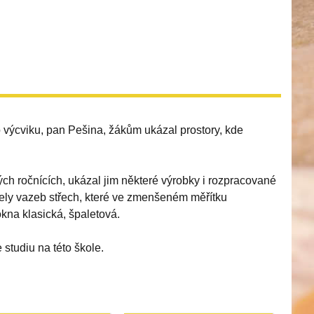
 výcviku, pan Pešina, žákům ukázal prostory, kde
vých ročnících, ukázal jim některé výrobky i rozpracované
dely vazeb střech, které ve zmenšeném měřítku
okna klasická, špaletová.
studiu na této škole.