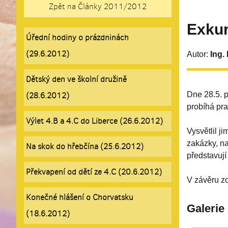
Zpět na Články 2011/2012
Exkur
Úřední hodiny o prázdninách
(29.6.2012)
Autor:
Ing.
Dětský den ve školní družině
Dne 28.5. p
(28.6.2012)
probíhá pra
Výlet 4.B a 4.C do Liberce (26.6.2012)
Vysvětlil j
zakázky, na
Na skok do hřebčína (25.6.2012)
představují
Překvapení od dětí ze 4.C (20.6.2012)
V závěru zo
Konečné hlášení o Chorvatsku
Galerie
(18.6.2012)