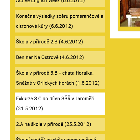
Active English Week (6.6.2012)
Konečné výsledky sběru pomerančové a
citrónové kůry (6.6.2012)
Škola v přírodě 2.B (4.6.2012)
Den her Na Ostrově (4.6.2012)
Škola v přírodě 3.B - chata Horalka,
Sněžné v Orlických horách (1.6.2012)
Exkurze 8.C do dílen SŠŘ v Jaroměři
(31.5.2012)
2.A na škole v přírodě (25.5.2012)
Školní soutěž ve sběru pomerančové