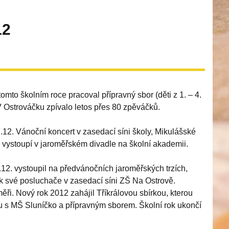
12
omto školním roce pracoval přípravný sbor (děti z 1. – 4.
. V Ostrováčku zpívalo letos přes 80 zpěváčků.
.12. Vánoční koncert v zasedací síni školy, Mikulášské
6. vystoupí v jaroměřském divadle na školní akademii.
.12. vystoupil na předvánočních jaroměřských trzích,
áček své posluchače v zasedací síni ZŠ Na Ostrově.
ři. Nový rok 2012 zahájil Tříkrálovou sbírkou, kterou
olu s MŠ Sluníčko a přípravným sborem. Školní rok ukončí