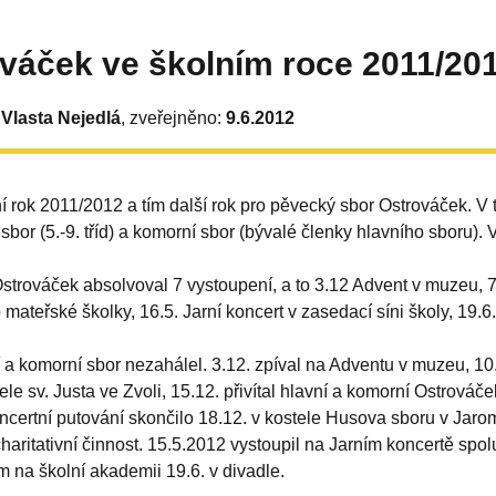
váček ve školním roce 2011/20
 Vlasta Nejedlá
, zveřejněno:
9.6.2012
í rok 2011/2012 a tím další rok pro pěvecký sbor Ostrováček. V t
ní sbor (5.-9. tříd) a komorní sbor (bývalé členky hlavního sboru)
strováček absolvoval 7 vystoupení, a to 3.12 Advent v muzeu, 7
 mateřské školky, 16.5. Jarní koncert v zasedací síni školy, 19.
 a komorní sbor nezahálel. 3.12. zpíval na Adventu v muzeu, 10
tele sv. Justa ve Zvoli, 15.12. přivítal hlavní a komorní Ostrov
certní putování skončilo 18.12. v kostele Husova sboru v Jaromě
charitativní činnost. 15.5.2012 vystoupil na Jarním koncertě sp
 na školní akademii 19.6. v divadle.