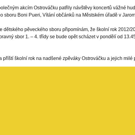
polečným akcím Ostrováčku patřily návštěvy koncertů vážné hud
o sboru Boni Pueri, Vítání občánků na Městském úřadě v Jarom
e dětského pěveckého sboru připomínám, že školní rok 2012/20
ípravný sbor 1. – 4. třídy se bude opět scházet v pondělí od 13.45 
 příští školní rok na nadšené zpěváky Ostrováčku a jejich milé