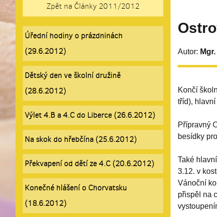
Zpět na Články 2011/2012
Ostro
Úřední hodiny o prázdninách
(29.6.2012)
Autor:
Mgr.
Dětský den ve školní družině
Končí školn
(28.6.2012)
tříd), hlav
Výlet 4.B a 4.C do Liberce (26.6.2012)
Přípravný O
besídky pro
Na skok do hřebčína (25.6.2012)
Také hlavní
Překvapení od dětí ze 4.C (20.6.2012)
3.12. v kos
Vánoční kon
Konečné hlášení o Chorvatsku
přispěl na 
(18.6.2012)
vystoupením