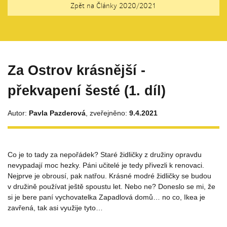
Zpět na Články 2020/2021
Za Ostrov krásnější -
překvapení šesté (1. díl)
Autor:
Pavla Pazderová
, zveřejněno:
9.4.2021
Co je to tady za nepořádek? Staré židličky z družiny opravdu
nevypadají moc hezky. Páni učitelé je tedy přivezli k renovaci.
Nejprve je obrousí, pak natřou. Krásné modré židličky se budou
v družině používat ještě spoustu let. Nebo ne? Doneslo se mi, že
si je bere paní vychovatelka Zapadlová domů… no co, Ikea je
zavřená, tak asi využije tyto…