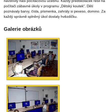
navštívily naši počítačovou učebnu. Každý předškoláček řešil na
počítači zábavné úkoly v programu „Dětský koutek“. Děti
poznávaly barvy, čísla, písmenka, zahrály si pexeso, domino. Za
každý správně splněný úkol dostaly hvězdičku.
Galerie obrázků