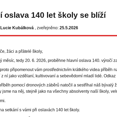
 oslava 140 let školy se blíží
 Lucie Kubálková
, zveřejněno:
25.5.2026
če, žáci a přátelé školy,
ý měsíc, tedy 20. 6. 2026, proběhne hlavní oslava 140. výročí za
proto připomenout vám prostřednictvím krátkého videa příběh naš
 z ní jako vzdělaní, kultivovaní a sebevědomí mladí lidé. Odkaz
říběh pomocí dronových záběrů natočil a sestříhal náš bývalý žá
 jsme na něj, stejně jako na všechny absolventy naší školy, vel
mi.
a setkání s vámi při oslavách 140 let školy.