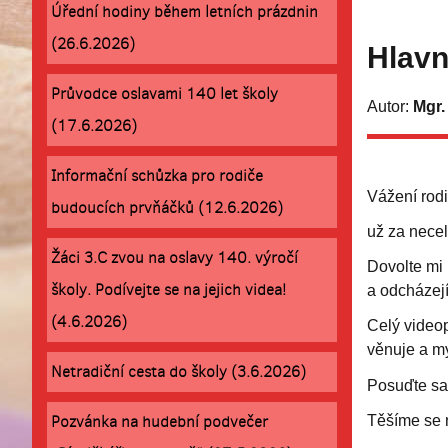
Úřední hodiny během letních prázdnin
(26.6.2026)
Hlavní
Průvodce oslavami 140 let školy
Autor:
Mgr.
(17.6.2026)
Informační schůzka pro rodiče
Vážení rodi
budoucích prvňáčků (12.6.2026)
už za necel
Žáci 3.C zvou na oslavy 140. výročí
Dovolte mi 
školy. Podívejte se na jejich videa!
a odcházejí
(4.6.2026)
Celý videop
věnuje a my
Netradiční cesta do školy (3.6.2026)
Posuďte sa
Pozvánka na hudební podvečer
Těšíme se n