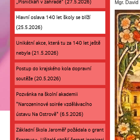
„Písničkáři v zahradě“ (27.5.2026)
Mgr. David 
Hlavní oslava 140 let školy se blíží
(25.5.2026)
Unikátní akce, která tu za 140 let ještě
nebyla (21.5.2026)
Postup do krajského kola dopravní
soutěže (20.5.2026)
Pozvánka na školní akademii
"Narozeninové soirée vzdělávacího
ústavu Na Ostrově" (6.5.2026)
Základní škola Jaroměř požádala o grant
Erasmus+. Učitelé chtějí čerpat inspiraci