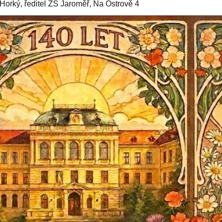
Horký, ředitel ZŠ Jaroměř, Na Ostrově 4