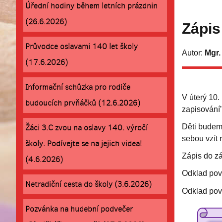
Úřední hodiny během letních prázdnin
(26.6.2026)
Zápis 
Průvodce oslavami 140 let školy
Autor:
Mgr.
(17.6.2026)
Informační schůzka pro rodiče
V úterý 10.
budoucích prvňáčků (12.6.2026)
zapisování"
Žáci 3.C zvou na oslavy 140. výročí
Děti budeme
sebou vzít 
školy. Podívejte se na jejich videa!
Zápis do z
(4.6.2026)
Odklad povi
Netradiční cesta do školy (3.6.2026)
Odklad povi
Pozvánka na hudební podvečer