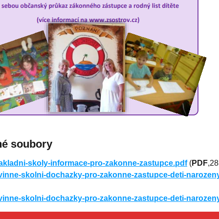
né soubory
akladni-skoly-informace-pro-zakonne-zastupce.pdf
(
PDF
,28
vinne-skolni-dochazky-pro-zakonne-zastupce-deti-naroze
vinne-skolni-dochazky-pro-zakonne-zastupce-deti-naroze