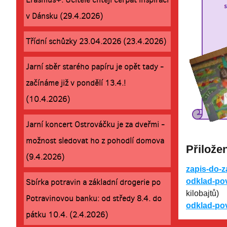
v Dánsku (29.4.2026)
Třídní schůzky 23.04.2026 (23.4.2026)
Jarní sběr starého papíru je opět tady -
začínáme již v pondělí 13.4.!
(10.4.2026)
Jarní koncert Ostrováčku je za dveřmi -
možnost sledovat ho z pohodlí domova
Přilože
(9.4.2026)
zapis-do-z
Sbírka potravin a základní drogerie po
odklad-po
kilobajtů)
Potravinovou banku: od středy 8.4. do
odklad-po
pátku 10.4. (2.4.2026)