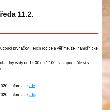
tředa 11.2.
budoucí prvňáčky i jejich rodiče a věříme, že "námořnické
o oba dny vždy od 14:00 do 17:00. Nezapomeňte si s
eme.
 2020 - informace
zde
:
 2020 - informace
zde
: