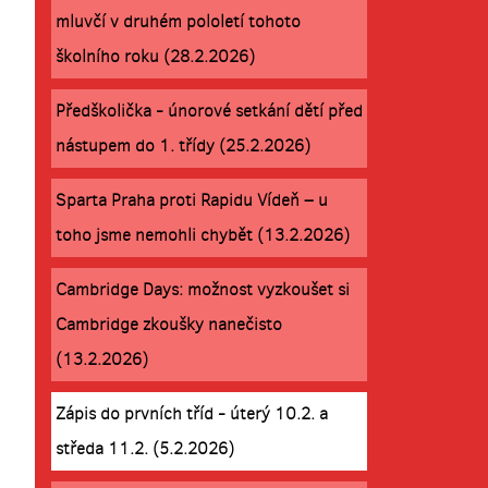
mluvčí v druhém pololetí tohoto
školního roku (28.2.2026)
Předškolička - únorové setkání dětí před
nástupem do 1. třídy (25.2.2026)
Sparta Praha proti Rapidu Vídeň – u
toho jsme nemohli chybět (13.2.2026)
Cambridge Days: možnost vyzkoušet si
Cambridge zkoušky nanečisto
(13.2.2026)
Zápis do prvních tříd - úterý 10.2. a
středa 11.2. (5.2.2026)