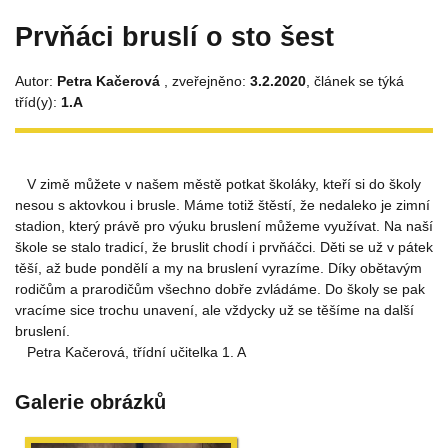
Prvňáci bruslí o sto šest
Autor:
Petra Kačerová
, zveřejněno:
3.2.2020
, článek se týká
tříd(y):
1.A
V zimě můžete v našem městě potkat školáky, kteří si do školy
nesou s aktovkou i brusle. Máme totiž štěstí, že nedaleko je zimní
stadion, který právě pro výuku bruslení můžeme využívat. Na naší
škole se stalo tradicí, že bruslit chodí i prvňáčci. Děti se už v pátek
těší, až bude pondělí a my na bruslení vyrazíme. Díky obětavým
rodičům a prarodičům všechno dobře zvládáme. Do školy se pak
vracíme sice trochu unavení, ale vždycky už se těšíme na další
bruslení.
Petra Kačerová, třídní učitelka 1. A
Galerie obrázků